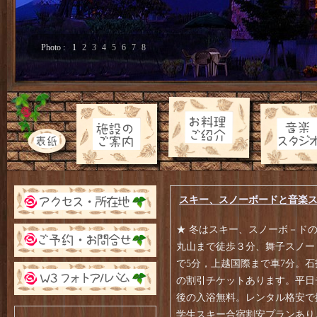
Photo :
1
2
3
4
5
6
7
8
スキー、スノーボードと音楽
★ 冬はスキー、スノーボ－ド
丸山まで徒歩３分、舞子スノー
で5分，上越国際まで車7分。
の割引チケットあります。平日
後の入浴無料。レンタル格安で
学生スキー合宿割安プランあり