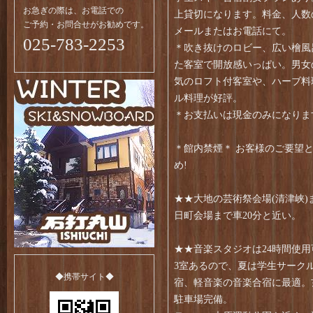
お急ぎの際は、お電話での
上貸切になります。料金、人数
ご予約・お問合せがお勧めです。
メールまたはお電話にて。
025-783-2253
＊吹き抜けのロビー、広い檜風
た客室で開放感いっぱい。男女
気のロフト付客室や、ハーブ料
ル料理が好評。
＊お支払いは現金のみになりま
＊館内禁煙＊ お客様のご要望
め!
★★大地の芸術祭会場(清津峡)
日町会場まで車20分と近い。
★★音楽スタジオは24時間使
3室あるので、夏は学生サーク
◆携帯サイト◆
宿、軽音楽の音楽合宿に最適。
駐車場完備。