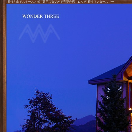
石打丸山でスキースノボ / 専用スタジオで音楽合宿 ロッヂ 石打ワンダースリー