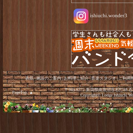
ishiuchi.wonder3
表紙
施設のご案内
お料理ご紹介
音楽スタジオ
ご利用
|
|
|
|
〒949-6372 新潟県南魚沼市石打88 石
PageTop. ▲
Copyright© Lodge Ishiuchi 