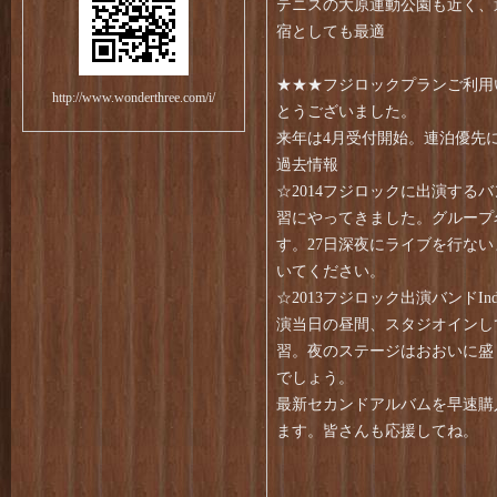
テニスの大原運動公園も近く、
宿としても最適
★★★フジロックプランご利用
http://www.wonderthree.com/i/
とうございました。
来年は4月受付開始。連泊優先
過去情報
☆2014フジロックに出演する
習にやってきました。グループ名はP
す。27日深夜にライブを行な
いてください。
☆2013フジロック出演バンドIndu
演当日の昼間、スタジオインし
習。夜のステージはおおいに盛
でしょう。
最新セカンドアルバムを早速購
ます。皆さんも応援してね。