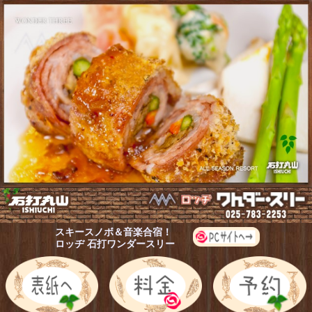
スキースノボ＆音楽合宿！
ロッヂ 石打ワンダースリー