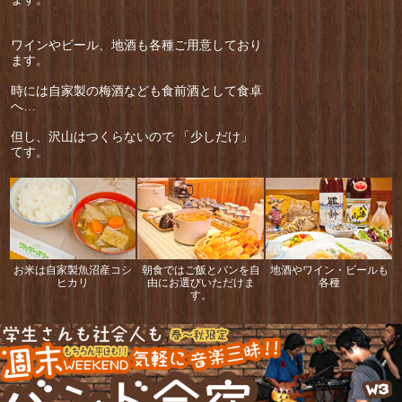
ワインやビール、地酒も各種ご用意しており
ます。
時には自家製の梅酒なども食前酒として食卓
へ…
但し、沢山はつくらないので 「少しだけ」
てす。
お米は自家製魚沼産コシ
朝食ではご飯とパンを自
地酒やワイン・ビールも
ヒカリ
由にお選びいただけま
各種
す。