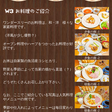
ワンダースリーのお料理は、和・洋 様々な
家庭料理です。
夕食の例 -1
（洋風が少し優勢？）
オーブン料理やハーブをつかったお料理が好
評です。
夕食の例 -2
お米は自家製の魚沼産コシヒカリ、
野菜も季節によって当家の畑から直送（？）
されます。
どうぞたくさんお召し上がり下さい。
朝食の例 -1
なお、ここでご紹介している写真は人気料理
やメニューの例です。
季節や仕入れによってメニューは毎日変わり
朝食の例 -2
ます。