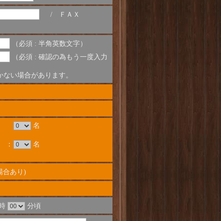
/ ＦＡＸ
（必須 : 半角英数文字）
（必須 : 確認の為もう一度入力
届かない場合があります。
名
 ：
名
合あり)
時
分頃