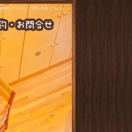
用料金
|
アクセス
|
ご予約
|
空室
|
アルバム