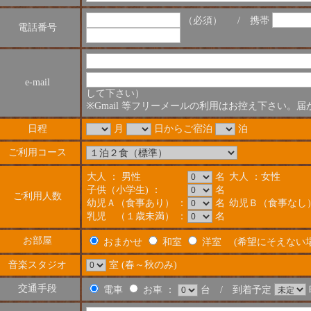
（必須） / 携帯
電話番号
e-mail
して下さい）
※Gmail 等フリーメールの利用はお控え下さい。
日程
月
日からご宿泊
泊
ご利用コース
大人 ： 男性
名
大人 ：女性
子供（小学生) ：
名
ご利用人数
幼児Ａ（食事あり） ：
名
幼児Ｂ（食事なし）
乳児 （１歳未満） ：
名
お部屋
おまかせ
和室
洋室 (希望にそえない場
音楽スタジオ
室 (春～秋のみ)
交通手段
電車
お車 ：
台 / 到着予定