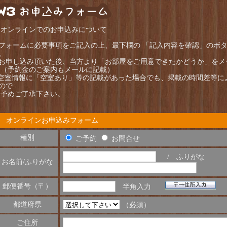
 オンラインでのお申込みについて
フォームに必要事項をご記入の上、最下欄の 「記入内容を確認」のボタ
。
お申し込み頂いた後、当方より「お部屋をご用意できたかどうか
」
をメ
予約金のご案内もメールに記載）
空室情報に「空室あり」等の記載があった場合でも、掲載の時間差等に
ので
めご了承下さい。
オンラインお申込みフォーム
種別
ご予約
お問合せ
/ ふりがな
お名前/ふりがな
郵便番号（〒）
半角入力
都道府県
（必須）
ご住所