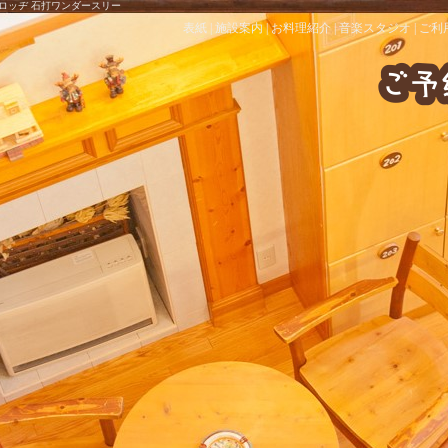
 ロッヂ 石打ワンダースリー
表紙
|
施設案内
|
お料理紹介
|
音楽スタジオ
|
ご利