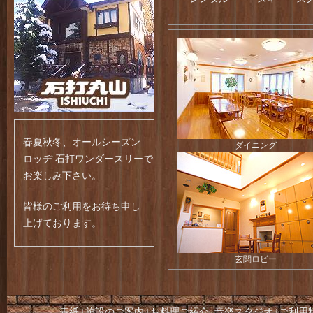
春夏秋冬、オールシーズン
ダイニング
ロッヂ 石打ワンダースリーで
お楽しみ下さい。
皆様のご利用をお待ち申し
上げております。
玄関ロビー
表紙
施設のご案内
お料理ご紹介
音楽スタジオ
ご利用
|
|
|
|