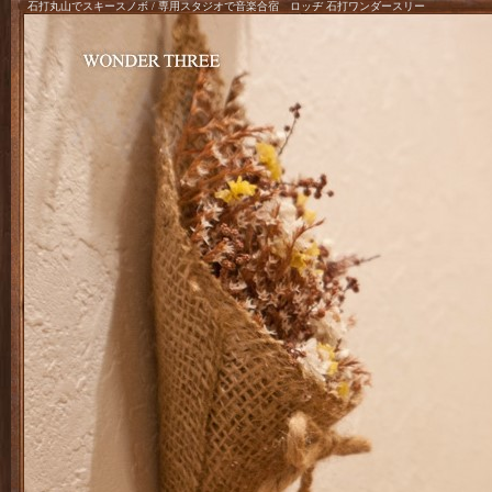
石打丸山でスキースノボ / 専用スタジオで音楽合宿 ロッヂ 石打ワンダースリー