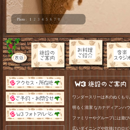
Photo :
1
2
3
4
5
6
7
8
ワンダースリーは木のぬくもり
明るく清潔 なカナディアンハ
ファミリーやグループには遊び
広いダイニングや吹抜けのロビ