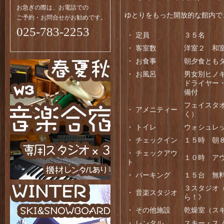
お急ぎの際は、お電話での
ゆとりをもった開放的な館内で
ご予約・お問合せがお勧めです。
025-783-2253
・ 定員
３５名
・ 客室数
洋室２ 和
・ お食事
朝夕食とも
・ お風呂
男女別ヒノ
ドライヤー
備付
フェイスタ
・ アメニティー
く）
・ トイレ
ウォシュレ
・ チェックイン
１５時 朝
・ チェックアウ
１０時 ア
ト
・ パーキング
１５台 無
３スタジ
・ 音楽スタジオ
ら！》
・ その他施設
乾燥室（ス
・ レンタル
スキー・ス